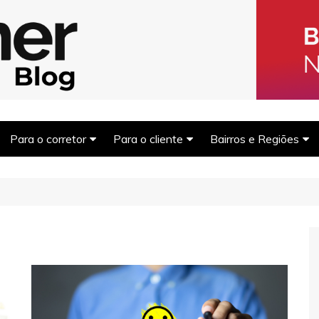
Blog Homer: Me
s imobiliários encontrarem parceiros e venderem mais.
Para o corretor
Para o cliente
Bairros e Regiões
Captar clientes
Morar bem
Balneário Camboriú
Captar Imóveis
Dicas financeiras
São Paulo
Marketing Imobiliário
Comprar para investir
Rio de Janeiro
Fotografia Imobiliária
Outras regiões
Financiamento imobiliário
Documentação e trâmites
Dicas de compra e venda