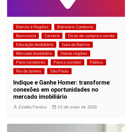
Bairros e Regiões
Balneário Camboriú
Burocracia
Carreira
Dicas de compra e venda
Educação Imobiliária
Guia de Bairros
Mercado Imobiliário
Outras regiões
Para corretores
Para o corretor
Público
Rio de Janeiro
São Paulo
Indique e Ganhe Homer: transforme
conexões em oportunidades no
mercado imobiliário
Estella Pereira
13 de maio de 2026