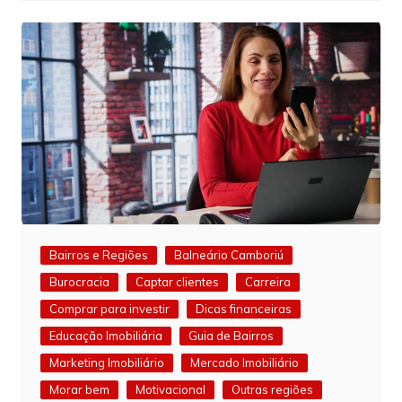
Bairros e Regiões
Balneário Camboriú
Burocracia
Captar clientes
Carreira
Comprar para investir
Dicas financeiras
Educação Imobiliária
Guia de Bairros
Marketing Imobiliário
Mercado Imobiliário
Morar bem
Motivacional
Outras regiões