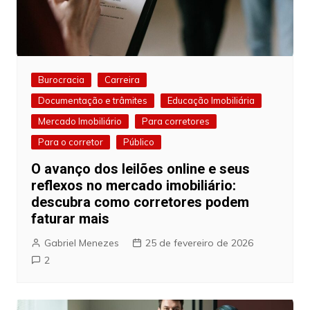
Burocracia
Carreira
Documentação e trâmites
Educação Imobiliária
Mercado Imobiliário
Para corretores
Para o corretor
Público
O avanço dos leilões online e seus
reflexos no mercado imobiliário:
descubra como corretores podem
faturar mais
Gabriel Menezes
25 de fevereiro de 2026
2