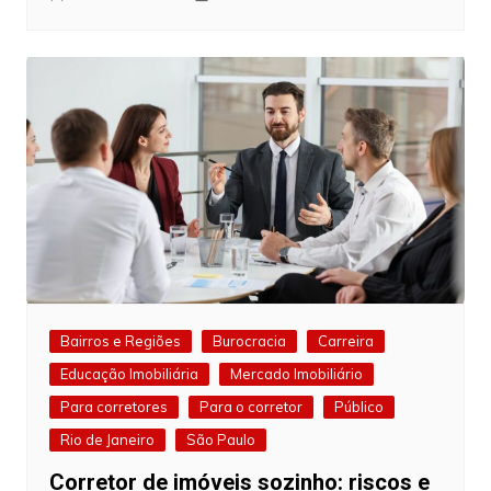
Bairros e Regiões
Burocracia
Carreira
Educação Imobiliária
Mercado Imobiliário
Para corretores
Para o corretor
Público
Rio de Janeiro
São Paulo
Corretor de imóveis sozinho: riscos e