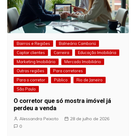
Bairros e Regiões
Balneário Camboriú
Captar clientes
Carreira
Educação Imobiliária
Marketing Imobiliário
Mercado Imobiliário
Outras regiões
Para corretores
Para o corretor
Público
Rio de Janeiro
São Paulo
O corretor que só mostra imóvel já
perdeu a venda
Alessandra Peixoto
28 de julho de 2026
0