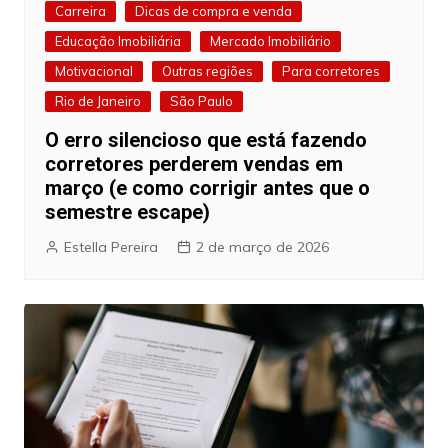
Carreira
Dicas de compra e venda
Educação Imobiliária
Mercado Imobiliário
Motivacional
Outras regiões
Para corretores
Rio de Janeiro
São Paulo
O erro silencioso que está fazendo
corretores perderem vendas em
março (e como corrigir antes que o
semestre escape)
Estella Pereira
2 de março de 2026