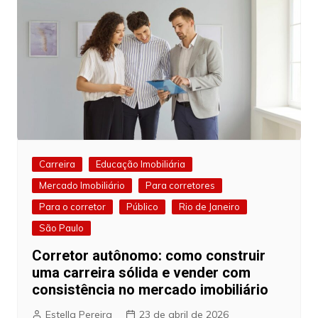
Carreira
Educação Imobiliária
Mercado Imobiliário
Para corretores
Para o corretor
Público
Rio de Janeiro
São Paulo
Corretor autônomo: como construir
uma carreira sólida e vender com
consistência no mercado imobiliário
Estella Pereira
23 de abril de 2026