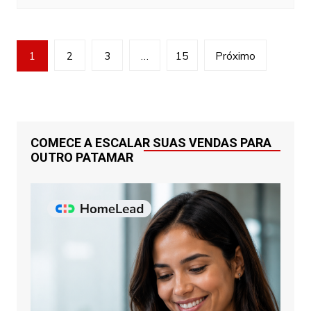
Navegação
1
2
3
…
15
Próximo
por
posts
COMECE A ESCALAR SUAS VENDAS PARA
OUTRO PATAMAR