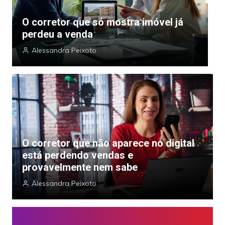
O corretor que só mostra imóvel já
O
perdeu a venda
p
Alessandra Peixoto
O corretor que não aparece no digital
está perdendo vendas e
provavelmente nem sabe
Alessandra Peixoto