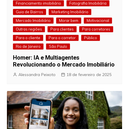
Financiamento imobiliário
Fotografia Imobiliária
Guia de Bairros
Marketing Imobiliário
Mercado Imobiliário
Morar bem
Motivacional
Outras regiões
Para clientes
Para corretores
Para o cliente
Para o corretor
Público
Rio de Janeiro
São Paulo
Homer: IA e Multiagentes
Revolucionando o Mercado Imobiliário
Alessandra Peixoto
18 de fevereiro de 2025