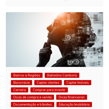
Bairros e Regiões
Balneário Camboriú
Burocracia
Captar clientes
Captar Imóveis
Carreira
Comprar para investir
Dicas de compra e venda
Dicas financeiras
Documentação e trâmites
Educação Imobiliária