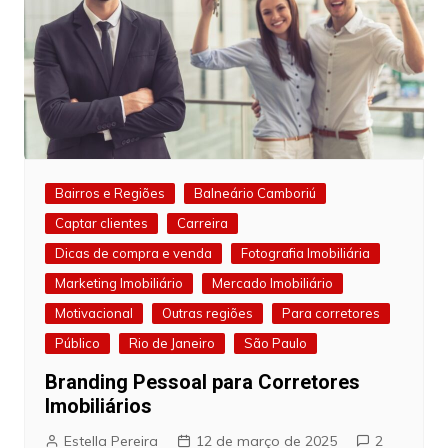
Bairros e Regiões
Balneário Camboriú
Captar clientes
Carreira
Dicas de compra e venda
Fotografia Imobiliária
Marketing Imobiliário
Mercado Imobiliário
Motivacional
Outras regiões
Para corretores
Público
Rio de Janeiro
São Paulo
Branding Pessoal para Corretores
Imobiliários
Estella Pereira
12 de março de 2025
2