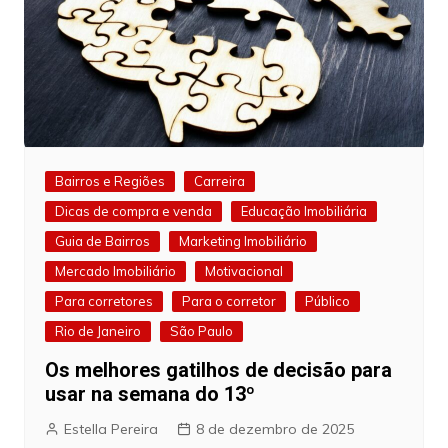
Bairros e Regiões
Carreira
Dicas de compra e venda
Educação Imobiliária
Guia de Bairros
Marketing Imobiliário
Mercado Imobiliário
Motivacional
Para corretores
Para o corretor
Público
Rio de Janeiro
São Paulo
Os melhores gatilhos de decisão para
usar na semana do 13º
Estella Pereira
8 de dezembro de 2025