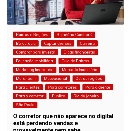
Bairros e Regiões
Balneário Camboriú
Burocracia
Captar clientes
Carreira
Comprar para investir
Dicas financeiras
Educação Imobiliária
Guia de Bairros
Marketing Imobiliário
Mercado Imobiliário
Morar bem
Motivacional
Outras regiões
Para clientes
Para corretores
Para o cliente
Para o corretor
Público
Rio de Janeiro
São Paulo
O corretor que não aparece no digital
está perdendo vendas e
provavelmente nem sabe