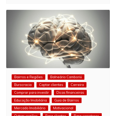
Bairros e Regiões
Balneário Camboriú
Burocracia
Captar clientes
Carreira
Comprar para investir
Dicas financeiras
Educação Imobiliária
Guia de Bairros
Mercado Imobiliário
Motivacional
Outras regiões
Para clientes
Para corretores