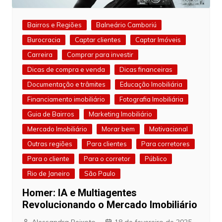
Bairros e Regiões
Balneário Camboriú
Burocracia
Captar clientes
Captar Imóveis
Carreira
Comprar para investir
Dicas de compra e venda
Dicas financeiras
Documentação e trâmites
Educação Imobiliária
Financiamento imobiliário
Fotografia Imobiliária
Guia de Bairros
Marketing Imobiliário
Mercado Imobiliário
Morar bem
Motivacional
Outras regiões
Para clientes
Para corretores
Para o cliente
Para o corretor
Público
Rio de Janeiro
São Paulo
Homer: IA e Multiagentes
Revolucionando o Mercado Imobiliário