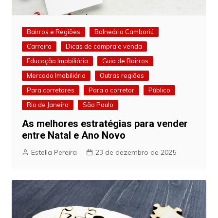
Bairros e Regiões
Balneário Camboriú
Carreira
Dicas de compra e venda
Educação Imobiliária
Guia de Bairros
Mercado Imobiliário
Outras regiões
Para corretores
Para o corretor
Público
Rio de Janeiro
São Paulo
As melhores estratégias para vender
entre Natal e Ano Novo
Estella Pereira
23 de dezembro de 2025