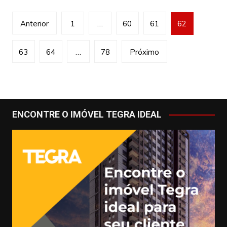
Navegação
Anterior
1
…
60
61
62
por
posts
63
64
…
78
Próximo
ENCONTRE O IMÓVEL TEGRA IDEAL