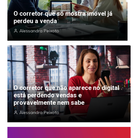
O corretor que só mostra imóvel já
O
perdeu a venda
p
Alessandra Peixoto
O corretor que não aparece no digital
está perdendo vendas e
provavelmente nem sabe
Alessandra Peixoto