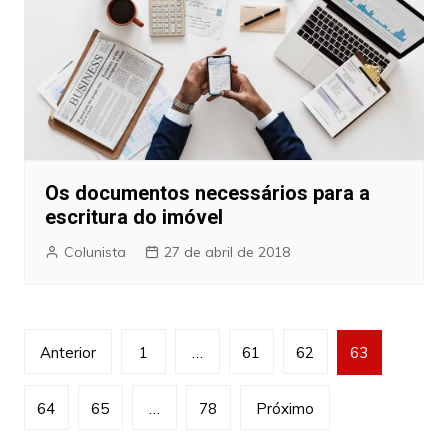
Os documentos necessários para a
escritura do imóvel
Colunista
27 de abril de 2018
Navegação
Anterior
1
…
61
62
63
por
posts
64
65
…
78
Próximo