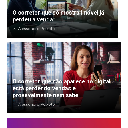
O corretor que só mostra imóvel já
O
perdeu a venda
p
Alessandra Peixoto
O corretor que não aparece no digital
está perdendo vendas e
provavelmente nem sabe
Alessandra Peixoto