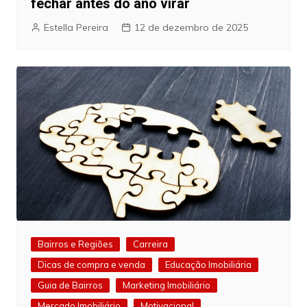
fechar antes do ano virar
Estella Pereira
12 de dezembro de 2025
Bairros e Regiões
Carreira
Dicas de compra e venda
Educação Imobiliária
Guia de Bairros
Marketing Imobiliário
Mercado Imobiliário
Motivacional