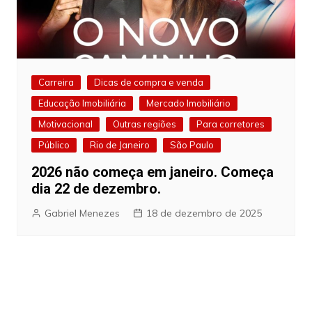
Carreira
Dicas de compra e venda
Educação Imobiliária
Mercado Imobiliário
Motivacional
Outras regiões
Para corretores
Público
Rio de Janeiro
São Paulo
2026 não começa em janeiro. Começa
dia 22 de dezembro.
Gabriel Menezes
18 de dezembro de 2025