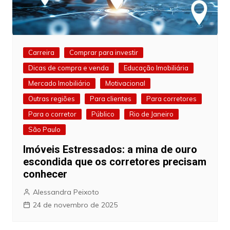
Carreira
Comprar para investir
Dicas de compra e venda
Educação Imobiliária
Mercado Imobiliário
Motivacional
Outras regiões
Para clientes
Para corretores
Para o corretor
Público
Rio de Janeiro
São Paulo
Imóveis Estressados: a mina de ouro
escondida que os corretores precisam
conhecer
Alessandra Peixoto
24 de novembro de 2025