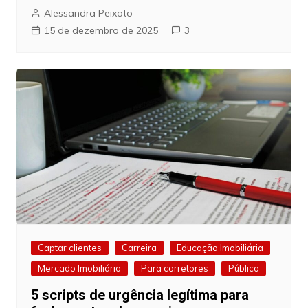
Alessandra Peixoto
15 de dezembro de 2025
3
Captar clientes
Carreira
Educação Imobiliária
Mercado Imobiliário
Para corretores
Público
5 scripts de urgência legítima para