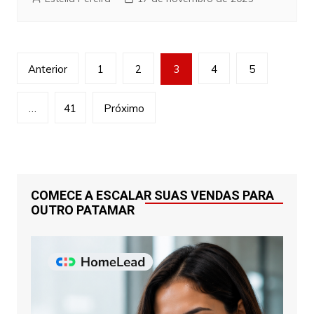
Navegação
Anterior
1
2
3
4
5
por
posts
…
41
Próximo
COMECE A ESCALAR SUAS VENDAS PARA
OUTRO PATAMAR