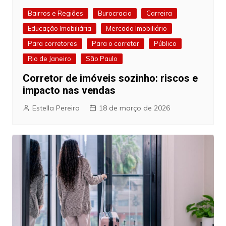
Bairros e Regiões
Burocracia
Carreira
Educação Imobiliária
Mercado Imobiliário
Para corretores
Para o corretor
Público
Rio de Janeiro
São Paulo
Corretor de imóveis sozinho: riscos e
impacto nas vendas
Estella Pereira
18 de março de 2026