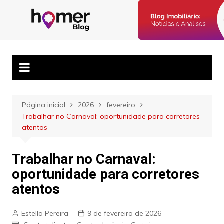
Ir
para
Blog Homer:
Posts semanais sobre o mercado imobiliário e dicas para
o
corretores imobiliários encontrarem parceiros e venderem mais.
Mercado
conteúdo
Imobiliário,
Corretores e
Imóveis
Página inicial
2026
fevereiro
Trabalhar no Carnaval: oportunidade para corretores
atentos
Trabalhar no Carnaval:
oportunidade para corretores
atentos
Estella Pereira
9 de fevereiro de 2026