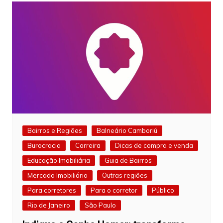
Bairros e Regiões
Balneário Camboriú
Burocracia
Carreira
Dicas de compra e venda
Educação Imobiliária
Guia de Bairros
Mercado Imobiliário
Outras regiões
Para corretores
Para o corretor
Público
Rio de Janeiro
São Paulo