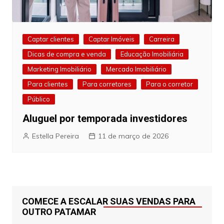
Captar clientes
Captar Imóveis
Carreira
Dicas de compra e venda
Educação Imobiliária
Marketing Imobiliário
Mercado Imobiliário
Para clientes
Para corretores
Para o corretor
Público
Aluguel por temporada investidores
Estella Pereira
11 de março de 2026
COMECE A ESCALAR SUAS VENDAS PARA
OUTRO PATAMAR