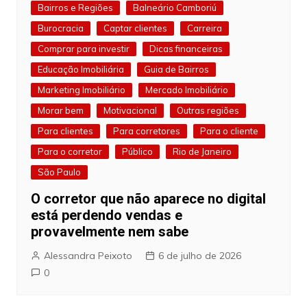
Bairros e Regiões
Balneário Camboriú
Burocracia
Captar clientes
Carreira
Comprar para investir
Dicas financeiras
Educação Imobiliária
Guia de Bairros
Marketing Imobiliário
Mercado Imobiliário
Morar bem
Motivacional
Outras regiões
Para clientes
Para corretores
Para o cliente
Para o corretor
Público
Rio de Janeiro
São Paulo
O corretor que não aparece no digital
está perdendo vendas e
provavelmente nem sabe
Alessandra Peixoto
6 de julho de 2026
0