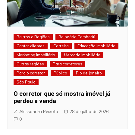
Bairros e Regiões
Balneário Camboriú
Captar clientes
Carreira
Educação Imobiliária
Marketing Imobiliário
Mercado Imobiliário
Outras regiões
Para corretores
Para o corretor
Público
Rio de Janeiro
São Paulo
O corretor que só mostra imóvel já
perdeu a venda
Alessandra Peixoto
28 de julho de 2026
0