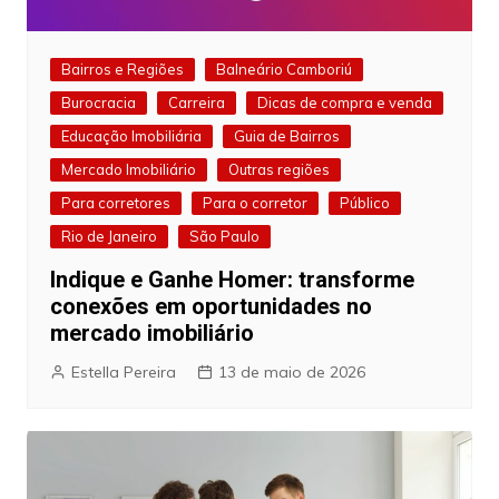
Bairros e Regiões
Balneário Camboriú
Burocracia
Carreira
Dicas de compra e venda
Educação Imobiliária
Guia de Bairros
Mercado Imobiliário
Outras regiões
Para corretores
Para o corretor
Público
Rio de Janeiro
São Paulo
Indique e Ganhe Homer: transforme
conexões em oportunidades no
mercado imobiliário
Estella Pereira
13 de maio de 2026