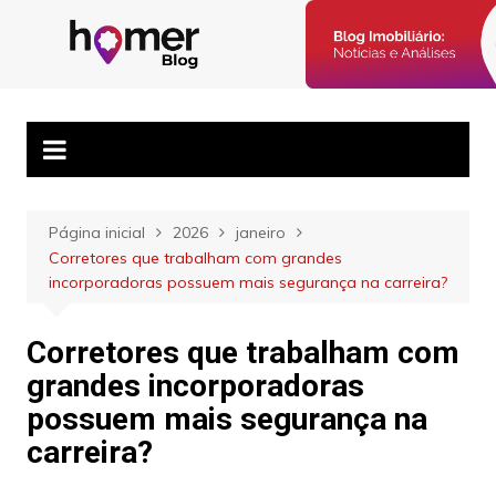
Ir
para
Blog Homer:
Posts semanais sobre o mercado imobiliário e dicas para
o
corretores imobiliários encontrarem parceiros e venderem mais.
Mercado
conteúdo
Imobiliário,
Corretores e
Imóveis
Página inicial
2026
janeiro
Corretores que trabalham com grandes
incorporadoras possuem mais segurança na carreira?
Corretores que trabalham com
grandes incorporadoras
possuem mais segurança na
carreira?