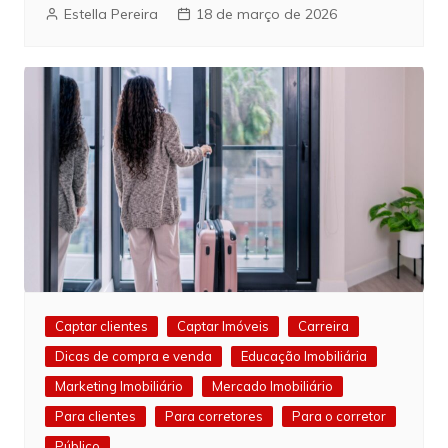
Estella Pereira
18 de março de 2026
Captar clientes
Captar Imóveis
Carreira
Dicas de compra e venda
Educação Imobiliária
Marketing Imobiliário
Mercado Imobiliário
Para clientes
Para corretores
Para o corretor
Público