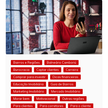
Bairros e Regiões
Balneário Camboriú
Burocracia
Captar clientes
Carreira
Comprar para investir
Dicas financeiras
Educação Imobiliária
Guia de Bairros
Marketing Imobiliário
Mercado Imobiliário
Morar bem
Motivacional
Outras regiões
Para clientes
Para corretores
Para o cliente