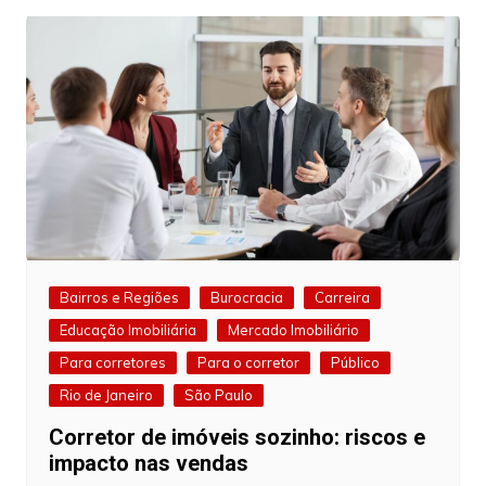
Bairros e Regiões
Burocracia
Carreira
Educação Imobiliária
Mercado Imobiliário
Para corretores
Para o corretor
Público
Rio de Janeiro
São Paulo
Corretor de imóveis sozinho: riscos e
impacto nas vendas