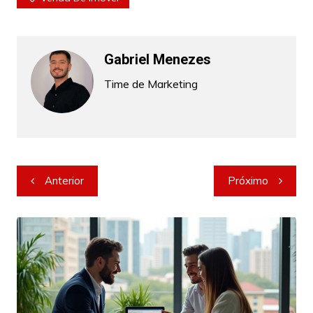
Gabriel Menezes
Time de Marketing
Navegação
Anterior
Próximo
de
Post