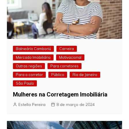
Balneário Camboriú
Carreira
Mercado Imobiliário
Motivacional
Outras regiões
Para corretores
Para o corretor
Público
Rio de Janeiro
São Paulo
Mulheres na Corretagem Imobiliária
Estella Pereira
8 de março de 2024