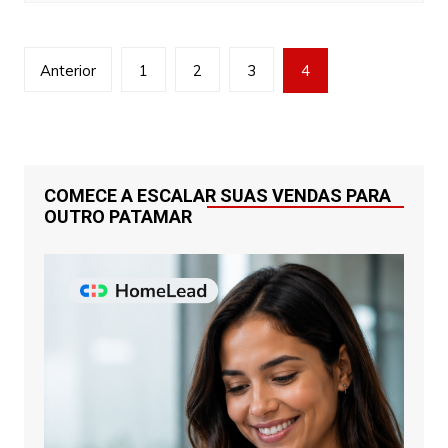
Navegação
Anterior
1
2
3
4
por
posts
COMECE A ESCALAR SUAS VENDAS PARA
OUTRO PATAMAR