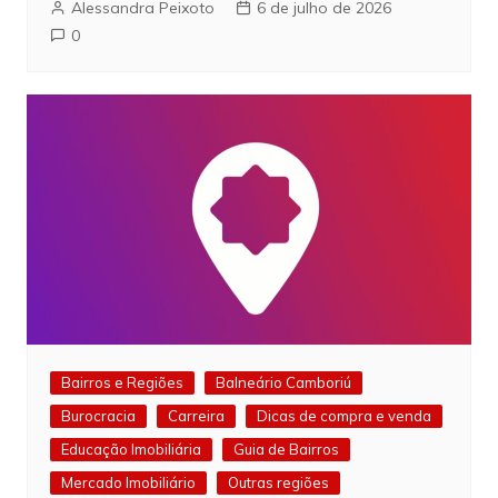
Alessandra Peixoto
6 de julho de 2026
0
Bairros e Regiões
Balneário Camboriú
Burocracia
Carreira
Dicas de compra e venda
Educação Imobiliária
Guia de Bairros
Mercado Imobiliário
Outras regiões