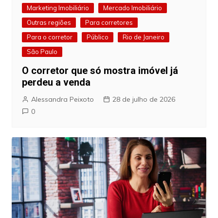
Marketing Imobiliário
Mercado Imobiliário
Outras regiões
Para corretores
Para o corretor
Público
Rio de Janeiro
São Paulo
O corretor que só mostra imóvel já
perdeu a venda
Alessandra Peixoto
28 de julho de 2026
0