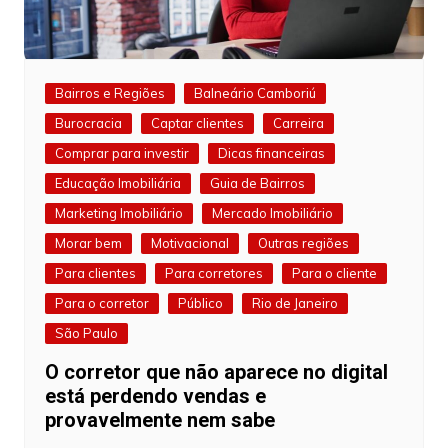
Bairros e Regiões
Balneário Camboriú
Burocracia
Captar clientes
Carreira
Comprar para investir
Dicas financeiras
Educação Imobiliária
Guia de Bairros
Marketing Imobiliário
Mercado Imobiliário
Morar bem
Motivacional
Outras regiões
Para clientes
Para corretores
Para o cliente
Para o corretor
Público
Rio de Janeiro
São Paulo
O corretor que não aparece no digital
está perdendo vendas e
provavelmente nem sabe