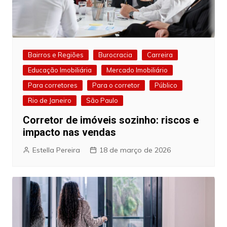
Bairros e Regiões
Burocracia
Carreira
Educação Imobiliária
Mercado Imobiliário
Para corretores
Para o corretor
Público
Rio de Janeiro
São Paulo
Corretor de imóveis sozinho: riscos e
impacto nas vendas
Estella Pereira
18 de março de 2026