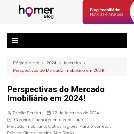
Ir
para
Blog Homer:
Posts semanais sobre o mercado imobiliário e dicas para
o
corretores imobiliários encontrarem parceiros e venderem mais.
Mercado
conteúdo
Imobiliário,
Corretores e
Imóveis
Página inicial
2024
fevereiro
Perspectivas do Mercado Imobiliário em 2024!
Perspectivas do Mercado
Imobiliário em 2024!
Estella Pereira
22 de fevereiro de 2024
Carreira
,
Financiamento imobiliário
,
Mercado Imobiliário
,
Outras regiões
,
Para o corretor
,
Público
,
Rio de Janeiro
,
São Paulo