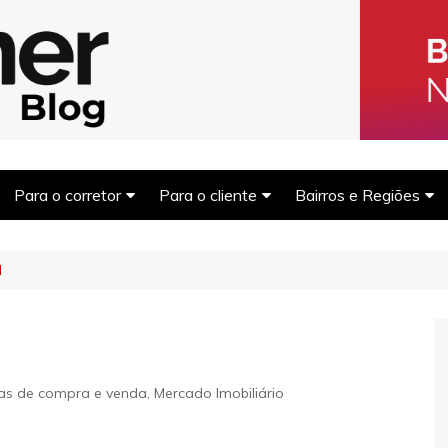
Blog Homer: Me
s imobiliários encontrarem parceiros e venderem mais.
Para o corretor
Para o cliente
Bairros e Regiões
Captar clientes
Morar bem
Balneário Camboriú
l
Captar Imóveis
Dicas financeiras
São Paulo
Marketing Imobiliário
Comprar para investir
Rio de Janeiro
Fotografia Imobiliária
Outras regiões
Financiamento imobiliário
as de compra e venda
,
Mercado Imobiliário
Documentação e trâmites
Dicas de compra e venda