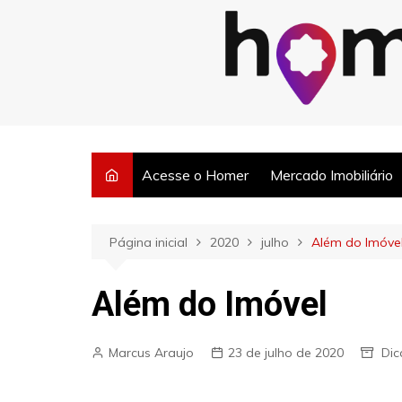
Ir
para
o
Posts semanais sobre o mercado imobiliário e dicas para corretore
conteúdo
Acesse o Homer
Mercado Imobiliário
Página inicial
2020
julho
Além do Imóve
Além do Imóvel
Marcus Araujo
23 de julho de 2020
Dic