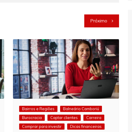
Próximo
Bairros e Regiões
Balneário Camboriú
Burocracia
Captar clientes
Carreira
Comprar para investir
Dicas financeiras