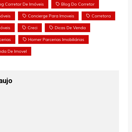
og Corretor De Imóveis
Blog Do Corretor
óveis
Concierge Para Imoveis
Corretora
óveis
Creci
Dicas De Venda
erias
Homer Parcerias Imobiliárias
nda De Imovel
aujo