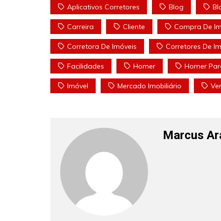
Aplicativos Corretores
Blog
Bl
Carreira
Cliente
Compra De Im
Corretora De Imóveis
Corretores De Im
Facilidades
Homer
Homer Parc
Imóvel
Mercado Imobiliário
Ve
Marcus Ar