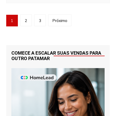
Navegação
1
2
3
Próximo
por
posts
COMECE A ESCALAR SUAS VENDAS PARA
OUTRO PATAMAR