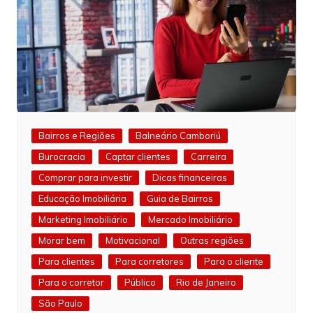
Bairros e Regiões
Balneário Camboriú
Burocracia
Captar clientes
Carreira
Comprar para investir
Dicas financeiras
Educação Imobiliária
Guia de Bairros
Marketing Imobiliário
Mercado Imobiliário
Morar bem
Motivacional
Outras regiões
Para clientes
Para corretores
Para o cliente
Para o corretor
Público
Rio de Janeiro
São Paulo