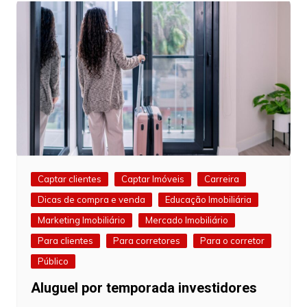
Captar clientes
Captar Imóveis
Carreira
Dicas de compra e venda
Educação Imobiliária
Marketing Imobiliário
Mercado Imobiliário
Para clientes
Para corretores
Para o corretor
Público
Aluguel por temporada investidores