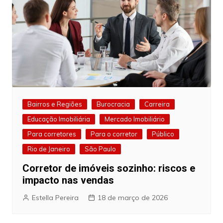
Bairros e Regiões
Burocracia
Carreira
Educação Imobiliária
Mercado Imobiliário
Para corretores
Para o corretor
Público
Rio de Janeiro
São Paulo
Corretor de imóveis sozinho: riscos e
impacto nas vendas
Estella Pereira
18 de março de 2026