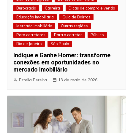
Burocracia
Carreira
Dicas de compra e venda
Educação Imobiliária
Guia de Bairros
Mercado Imobiliário
Outras regiões
Para corretores
Para o corretor
Público
Rio de Janeiro
São Paulo
Indique e Ganhe Homer: transforme
conexões em oportunidades no
mercado imobiliário
Estella Pereira
13 de maio de 2026