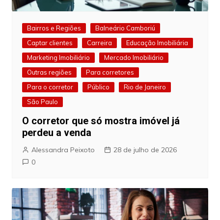
Bairros e Regiões
Balneário Camboriú
Captar clientes
Carreira
Educação Imobiliária
Marketing Imobiliário
Mercado Imobiliário
Outras regiões
Para corretores
Para o corretor
Público
Rio de Janeiro
São Paulo
O corretor que só mostra imóvel já
perdeu a venda
Alessandra Peixoto
28 de julho de 2026
0