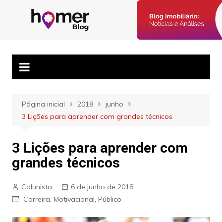
Ir
para
Blog Homer:
Posts semanais sobre o mercado imobiliário e dicas para
o
corretores imobiliários encontrarem parceiros e venderem mais.
Mercado
conteúdo
Imobiliário,
Corretores e
Imóveis
Página inicial
2018
junho
3 Lições para aprender com grandes técnicos
3 Lições para aprender com
grandes técnicos
Colunista
6 de junho de 2018
Carreira
,
Motivacional
,
Público