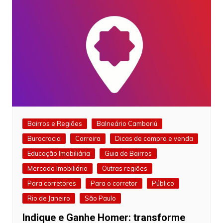
Bairros e Regiões
Balneário Camboriú
Burocracia
Carreira
Dicas de compra e venda
Educação Imobiliária
Guia de Bairros
Mercado Imobiliário
Outras regiões
Para corretores
Para o corretor
Público
Rio de Janeiro
São Paulo
Indique e Ganhe Homer: transforme