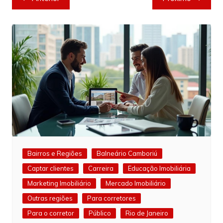
de
Post
Bairros e Regiões
Balneário Camboriú
Captar clientes
Carreira
Educação Imobiliária
Marketing Imobiliário
Mercado Imobiliário
Outras regiões
Para corretores
Para o corretor
Público
Rio de Janeiro