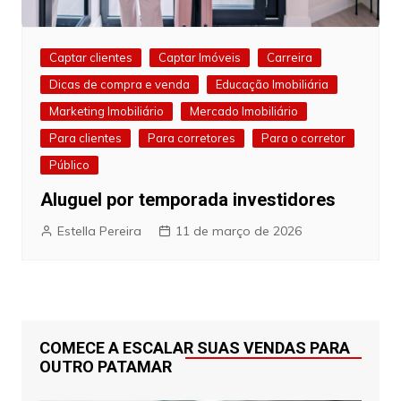
Captar clientes
Captar Imóveis
Carreira
Dicas de compra e venda
Educação Imobiliária
Marketing Imobiliário
Mercado Imobiliário
Para clientes
Para corretores
Para o corretor
Público
Aluguel por temporada investidores
Estella Pereira
11 de março de 2026
COMECE A ESCALAR SUAS VENDAS PARA
OUTRO PATAMAR