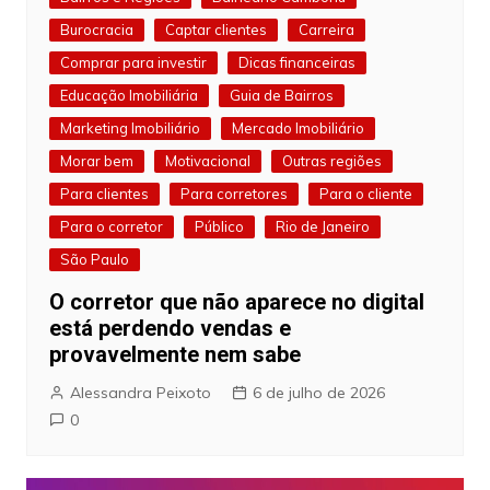
Burocracia
Captar clientes
Carreira
Comprar para investir
Dicas financeiras
Educação Imobiliária
Guia de Bairros
Marketing Imobiliário
Mercado Imobiliário
Morar bem
Motivacional
Outras regiões
Para clientes
Para corretores
Para o cliente
Para o corretor
Público
Rio de Janeiro
São Paulo
O corretor que não aparece no digital
está perdendo vendas e
provavelmente nem sabe
Alessandra Peixoto
6 de julho de 2026
0