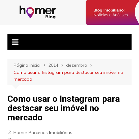
Ir
para
Blog Homer:
Posts semanais sobre o mercado imobiliário e dicas para
o
corretores imobiliários encontrarem parceiros e venderem mais.
Mercado
conteúdo
Imobiliário,
Corretores e
Imóveis
Página inicial
2014
dezembro
Como usar o Instagram para destacar seu imóvel no
mercado
Como usar o Instagram para
destacar seu imóvel no
mercado
Homer Parcerias Imobiliárias