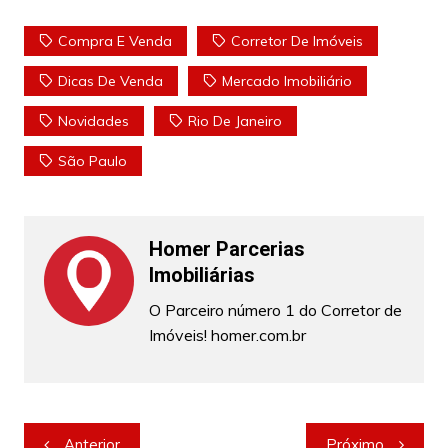
Compra E Venda
Corretor De Imóveis
Dicas De Venda
Mercado Imobiliário
Novidades
Rio De Janeiro
São Paulo
Homer Parcerias
Imobiliárias
O Parceiro número 1 do Corretor de
Imóveis! homer.com.br
Navegação
Anterior
Próximo