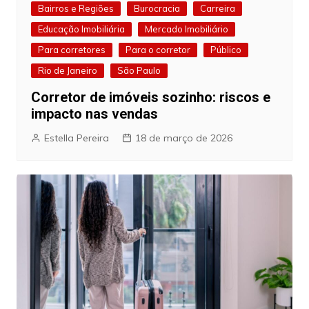
Bairros e Regiões
Burocracia
Carreira
Educação Imobiliária
Mercado Imobiliário
Para corretores
Para o corretor
Público
Rio de Janeiro
São Paulo
Corretor de imóveis sozinho: riscos e
impacto nas vendas
Estella Pereira
18 de março de 2026