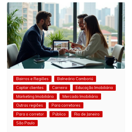
Post
Bairros e Regiões
Balneário Camboriú
Captar clientes
Carreira
Educação Imobiliária
Marketing Imobiliário
Mercado Imobiliário
Outras regiões
Para corretores
Para o corretor
Público
Rio de Janeiro
São Paulo