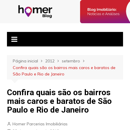
Ir
para
Blog Homer:
Posts semanais sobre o mercado imobiliário e dicas para
o
corretores imobiliários encontrarem parceiros e venderem mais.
Mercado
conteúdo
Imobiliário,
Corretores e
Imóveis
Página inicial
2012
setembro
Confira quais são os bairros mais caros e baratos de
São Paulo e Rio de Janeiro
Confira quais são os bairros
mais caros e baratos de São
Paulo e Rio de Janeiro
Homer Parcerias Imobiliárias