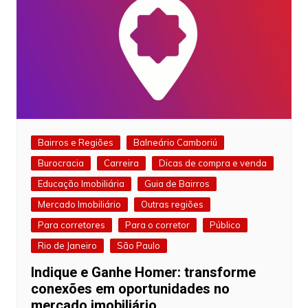
Bairros e Regiões
Balneário Camboriú
Burocracia
Carreira
Dicas de compra e venda
Educação Imobiliária
Guia de Bairros
Mercado Imobiliário
Outras regiões
Para corretores
Para o corretor
Público
Rio de Janeiro
São Paulo
Indique e Ganhe Homer: transforme
conexões em oportunidades no
mercado imobiliário