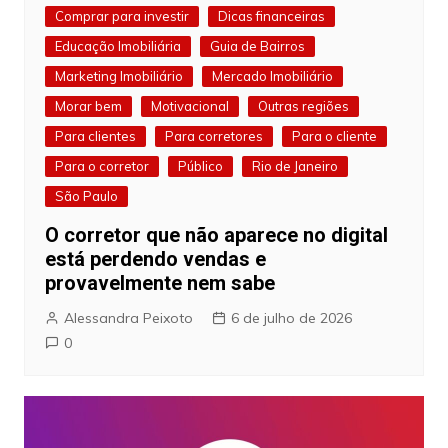
Comprar para investir
Dicas financeiras
Educação Imobiliária
Guia de Bairros
Marketing Imobiliário
Mercado Imobiliário
Morar bem
Motivacional
Outras regiões
Para clientes
Para corretores
Para o cliente
Para o corretor
Público
Rio de Janeiro
São Paulo
O corretor que não aparece no digital
está perdendo vendas e
provavelmente nem sabe
Alessandra Peixoto
6 de julho de 2026
0