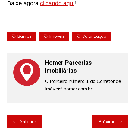
Baixe agora
clicando aqui
!
Bairros
Imóveis
Valorização
Homer Parcerias
Imobiliárias
O Parceiro número 1 do Corretor de
Imóveis! homer.com.br
Navegação
Anterior
Próximo
de