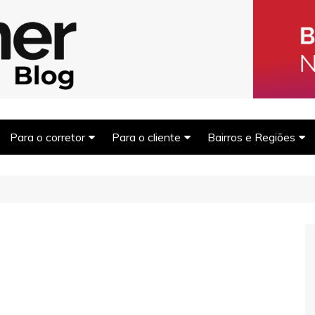
Blog Homer: Me
s imobiliários encontrarem parceiros e venderem mais.
Para o corretor
Para o cliente
Bairros e Regiões
Captar clientes
Morar bem
Balneário Camboriú
Captar Imóveis
Dicas financeiras
São Paulo
Marketing Imobiliário
Comprar para investir
Rio de Janeiro
Fotografia Imobiliária
Outras regiões
Financiamento imobiliário
Documentação e trâmites
Dicas de compra e venda