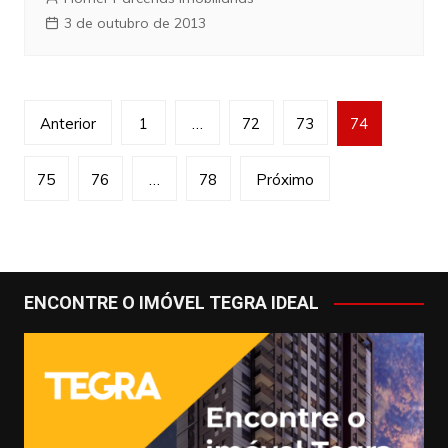
3 de outubro de 2013
Navegação
Anterior
1
…
72
73
74
por
posts
75
76
…
78
Próximo
ENCONTRE O IMÓVEL TEGRA IDEAL