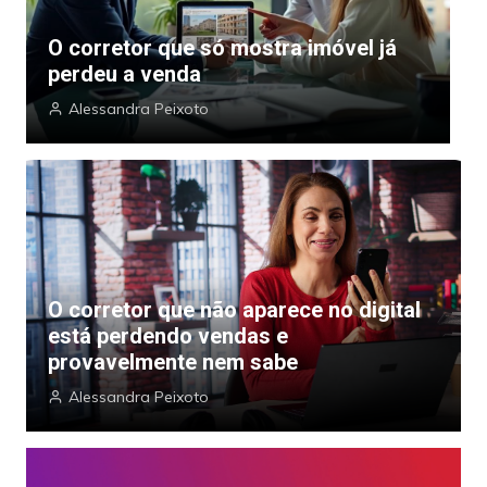
O corretor que só mostra imóvel já
O
perdeu a venda
p
Alessandra Peixoto
O corretor que não aparece no digital
está perdendo vendas e
provavelmente nem sabe
Alessandra Peixoto