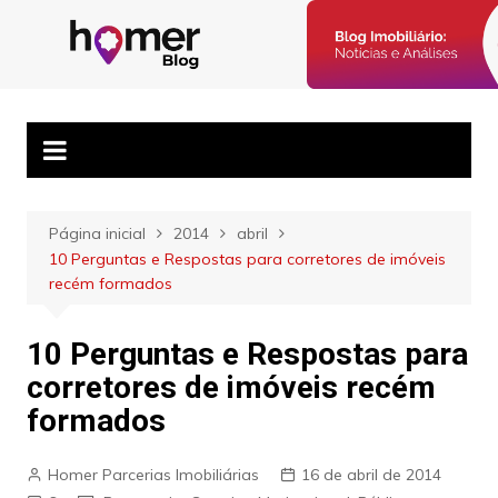
Ir
para
Blog Homer:
Posts semanais sobre o mercado imobiliário e dicas para
o
corretores imobiliários encontrarem parceiros e venderem mais.
Mercado
conteúdo
Imobiliário,
Corretores e
Imóveis
Página inicial
2014
abril
10 Perguntas e Respostas para corretores de imóveis
recém formados
10 Perguntas e Respostas para
corretores de imóveis recém
formados
Homer Parcerias Imobiliárias
16 de abril de 2014