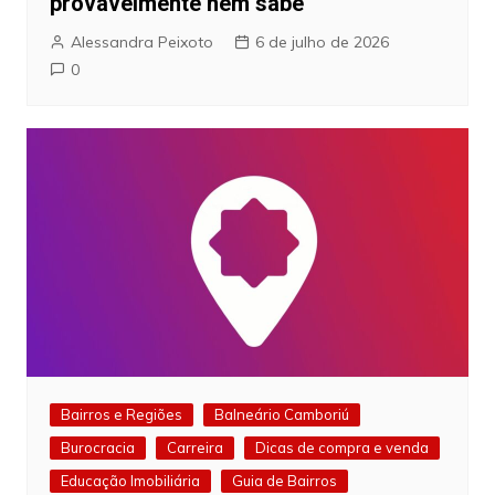
provavelmente nem sabe
Alessandra Peixoto
6 de julho de 2026
0
Bairros e Regiões
Balneário Camboriú
Burocracia
Carreira
Dicas de compra e venda
Educação Imobiliária
Guia de Bairros