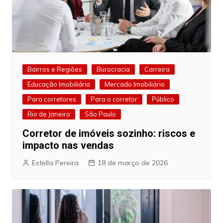
Bairros e Regiões
Burocracia
Carreira
Educação Imobiliária
Mercado Imobiliário
Para corretores
Para o corretor
Público
Rio de Janeiro
São Paulo
Corretor de imóveis sozinho: riscos e
impacto nas vendas
Estella Pereira
18 de março de 2026