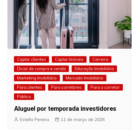
Captar clientes
Captar Imóveis
Carreira
Dicas de compra e venda
Educação Imobiliária
Marketing Imobiliário
Mercado Imobiliário
Para clientes
Para corretores
Para o corretor
Público
Aluguel por temporada investidores
Estella Pereira
11 de março de 2026