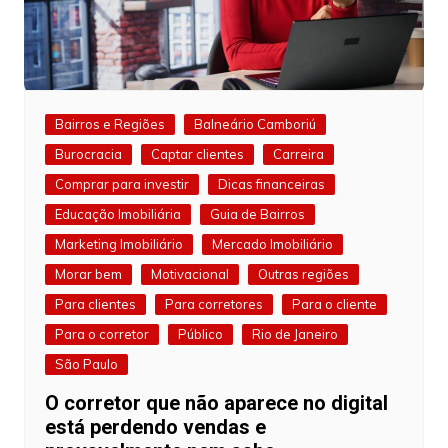
Bairros e Regiões
Balneário Camboriú
Burocracia
Captar clientes
Carreira
Comprar para investir
Dicas financeiras
Educação Imobiliária
Guia de Bairros
Marketing Imobiliário
Mercado Imobiliário
Morar bem
Motivacional
Outras regiões
Para clientes
Para corretores
Para o cliente
Para o corretor
Público
Rio de Janeiro
São Paulo
O corretor que não aparece no digital
está perdendo vendas e