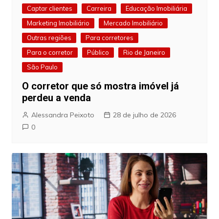
Captar clientes
Carreira
Educação Imobiliária
Marketing Imobiliário
Mercado Imobiliário
Outras regiões
Para corretores
Para o corretor
Público
Rio de Janeiro
São Paulo
O corretor que só mostra imóvel já
perdeu a venda
Alessandra Peixoto
28 de julho de 2026
0