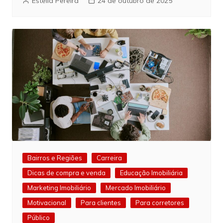
Estella Pereira
24 de outubro de 2025
Bairros e Regiões
Carreira
Dicas de compra e venda
Educação Imobiliária
Marketing Imobiliário
Mercado Imobiliário
Motivacional
Para clientes
Para corretores
Público