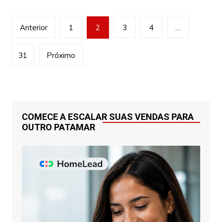
Navegação
Anterior
1
2
3
4
…
por
posts
31
Próximo
COMECE A ESCALAR SUAS VENDAS PARA
OUTRO PATAMAR