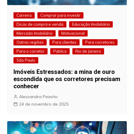
Carreira
Comprar para investir
Dicas de compra e venda
Educação Imobiliária
Mercado Imobiliário
Motivacional
Outras regiões
Para clientes
Para corretores
Para o corretor
Público
Rio de Janeiro
São Paulo
Imóveis Estressados: a mina de ouro
escondida que os corretores precisam
conhecer
Alessandra Peixoto
24 de novembro de 2025