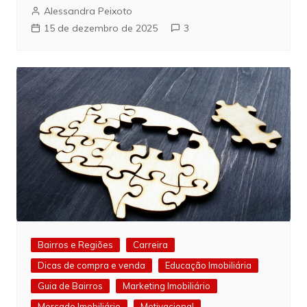
Alessandra Peixoto
15 de dezembro de 2025
3
Bairros e Regiões
Carreira
Dicas de compra e venda
Educação Imobiliária
Guia de Bairros
Marketing Imobiliário
Mercado Imobiliário
Motivacional