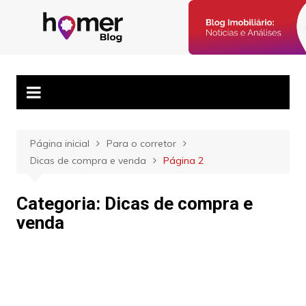
Ir
para
Blog Homer:
Posts semanais sobre o mercado imobiliário e dicas para
o
corretores imobiliários encontrarem parceiros e venderem mais.
Mercado
conteúdo
Imobiliário,
Corretores e
Imóveis
Página inicial
Para o corretor
Dicas de compra e venda
Página 2
Categoria:
Dicas de compra e
venda