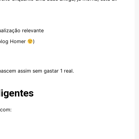
alização relevante
 blog Homer
)
ascem assim sem gastar 1 real.
ligentes
 com: