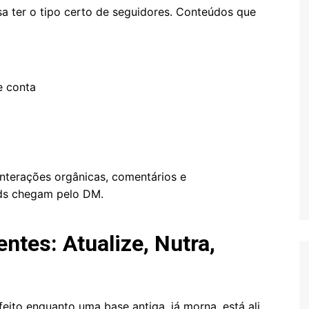
isa ter o tipo certo de seguidores. Conteúdos que
e conta
nterações orgânicas, comentários e
ds chegam pelo DM.
entes: Atualize, Nutra,
eito enquanto uma base antiga, já morna, está ali