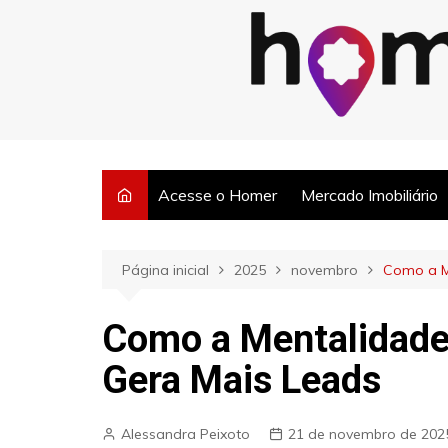
Ir
para
o
Posts semanais sobre o mercado imobiliário e dicas para corretore
conteúdo
Acesse o Homer
Mercado Imobiliário
Página inicial
2025
novembro
Como a M
Como a Mentalidade
Gera Mais Leads
Alessandra Peixoto
21 de novembro de 202