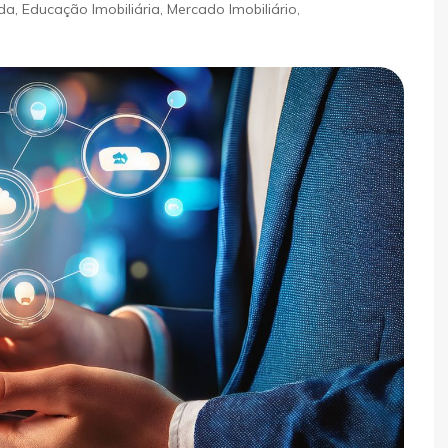
nda
,
Educação Imobiliária
,
Mercado Imobiliário
,