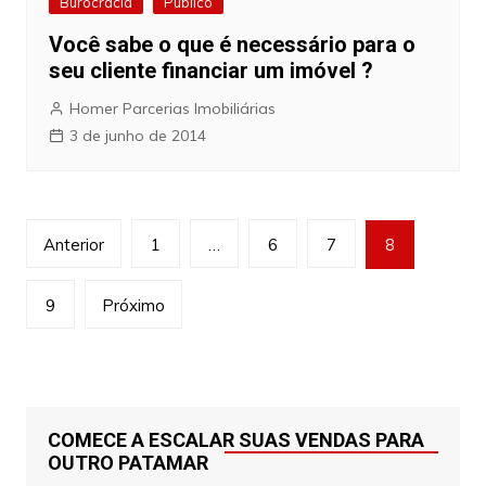
Burocracia
Público
Você sabe o que é necessário para o
seu cliente financiar um imóvel ?
Homer Parcerias Imobiliárias
3 de junho de 2014
Navegação
Anterior
1
…
6
7
8
por
posts
9
Próximo
COMECE A ESCALAR SUAS VENDAS PARA
OUTRO PATAMAR