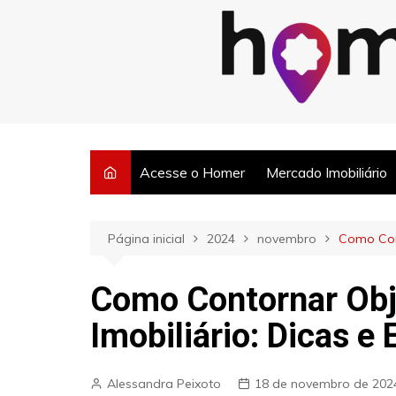
Ir
para
o
Posts semanais sobre o mercado imobiliário e dicas para corretore
conteúdo
Acesse o Homer
Mercado Imobiliário
Página inicial
2024
novembro
Como Cont
Como Contornar Ob
Imobiliário: Dicas e
Alessandra Peixoto
18 de novembro de 202