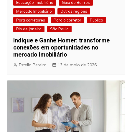
Educação Imobiliária
Guia de Bairros
Mercado Imobiliário
Outras regiões
Para corretores
Para o corretor
Público
Rio de Janeiro
São Paulo
Indique e Ganhe Homer: transforme
conexões em oportunidades no
mercado imobiliário
Estella Pereira
13 de maio de 2026