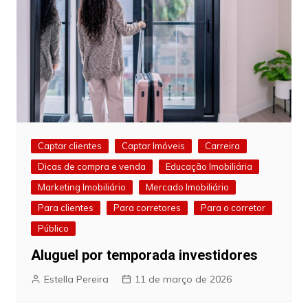
Captar clientes
Captar Imóveis
Carreira
Dicas de compra e venda
Educação Imobiliária
Marketing Imobiliário
Mercado Imobiliário
Para clientes
Para corretores
Para o corretor
Público
Aluguel por temporada investidores
Estella Pereira
11 de março de 2026