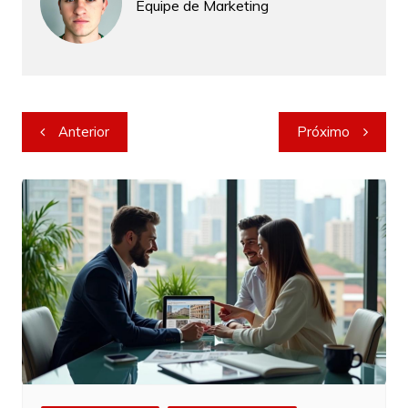
Equipe de Marketing
Navegação
Anterior
Próximo
de
Post