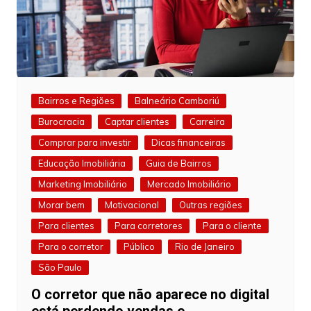
Bairros e Regiões
Balneário Camboriú
Burocracia
Captar clientes
Carreira
Comprar para investir
Dicas financeiras
Educação Imobiliária
Guia de Bairros
Marketing Imobiliário
Mercado Imobiliário
Morar bem
Motivacional
Outras regiões
Para clientes
Para corretores
Para o cliente
Para o corretor
Público
Rio de Janeiro
São Paulo
O corretor que não aparece no digital
está perdendo vendas e