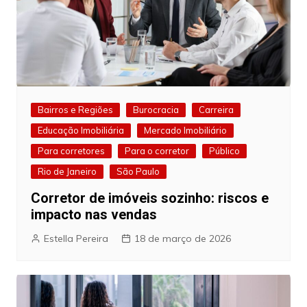
Bairros e Regiões
Burocracia
Carreira
Educação Imobiliária
Mercado Imobiliário
Para corretores
Para o corretor
Público
Rio de Janeiro
São Paulo
Corretor de imóveis sozinho: riscos e
impacto nas vendas
Estella Pereira
18 de março de 2026