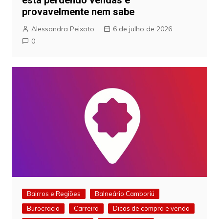
provavelmente nem sabe
Alessandra Peixoto
6 de julho de 2026
0
Bairros e Regiões
Balneário Camboriú
Burocracia
Carreira
Dicas de compra e venda