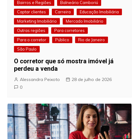
Bairros e Regiões
Balneário Camboriú
Captar clientes
Carreira
Educação Imobiliária
Marketing Imobiliário
Mercado Imobiliário
Outras regiões
Para corretores
Para o corretor
Público
Rio de Janeiro
São Paulo
O corretor que só mostra imóvel já
perdeu a venda
Alessandra Peixoto
28 de julho de 2026
0