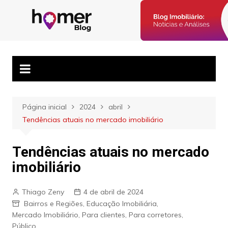
Ir
para
Blog Homer:
Posts semanais sobre o mercado imobiliário e dicas para
o
corretores imobiliários encontrarem parceiros e venderem mais.
Mercado
conteúdo
Imobiliário,
Corretores e
Imóveis
Página inicial
2024
abril
Tendências atuais no mercado imobiliário
Tendências atuais no mercado
imobiliário
Thiago Zeny
4 de abril de 2024
Bairros e Regiões
,
Educação Imobiliária
,
Mercado Imobiliário
,
Para clientes
,
Para corretores
,
Público