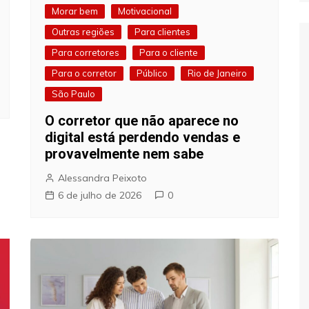
Morar bem
Motivacional
Outras regiões
Para clientes
Para corretores
Para o cliente
Para o corretor
Público
Rio de Janeiro
São Paulo
O corretor que não aparece no
digital está perdendo vendas e
provavelmente nem sabe
Alessandra Peixoto
6 de julho de 2026
0