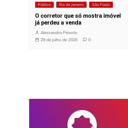
Público
Rio de Janeiro
São Paulo
O corretor que só mostra imóvel
já perdeu a venda
Alessandra Peixoto
28 de julho de 2026
0