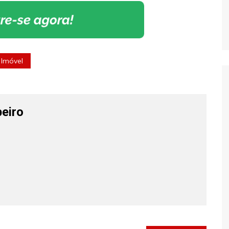
 Imóvel
beiro