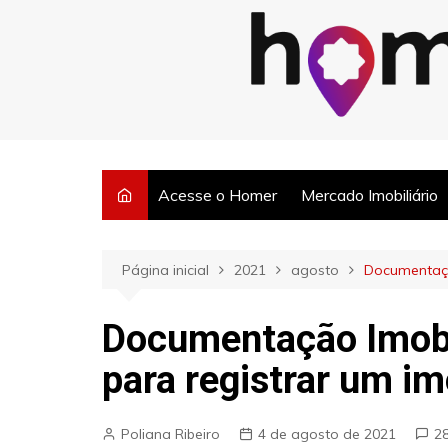
Ir
para
o
Posts semanais sobre o mercado imobiliário e dicas para corretore
conteúdo
Acesse o Homer
Mercado Imobiliário
Página inicial
2021
agosto
Documentação
Documentação Imobil
para registrar um im
Poliana Ribeiro
4 de agosto de 2021
2