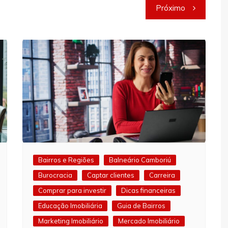
Próximo
Bairros e Regiões
Balneário Camboriú
Burocracia
Captar clientes
Carreira
Comprar para investir
Dicas financeiras
Educação Imobiliária
Guia de Bairros
Marketing Imobiliário
Mercado Imobiliário