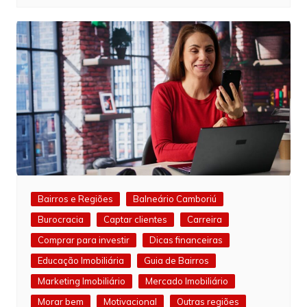
Bairros e Regiões
Balneário Camboriú
Burocracia
Captar clientes
Carreira
Comprar para investir
Dicas financeiras
Educação Imobiliária
Guia de Bairros
Marketing Imobiliário
Mercado Imobiliário
Morar bem
Motivacional
Outras regiões