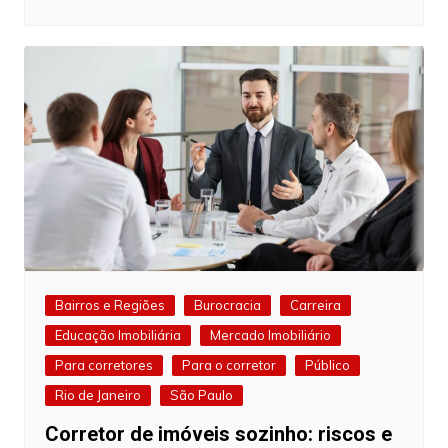
Bairros e Regiões
Burocracia
Carreira
Educação Imobiliária
Mercado Imobiliário
Para corretores
Para o corretor
Público
Rio de Janeiro
São Paulo
Corretor de imóveis sozinho: riscos e