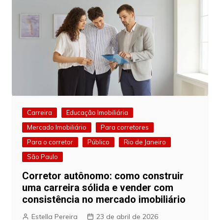
Carreira
Educação Imobiliária
Mercado Imobiliário
Para corretores
Para o corretor
Público
Rio de Janeiro
São Paulo
Corretor autônomo: como construir
uma carreira sólida e vender com
consistência no mercado imobiliário
Estella Pereira
23 de abril de 2026