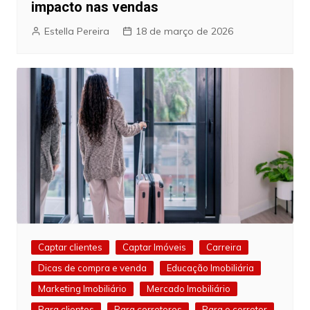
impacto nas vendas
Estella Pereira
18 de março de 2026
Captar clientes
Captar Imóveis
Carreira
Dicas de compra e venda
Educação Imobiliária
Marketing Imobiliário
Mercado Imobiliário
Para clientes
Para corretores
Para o corretor