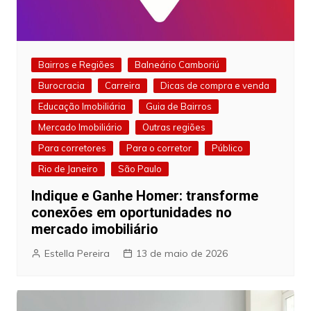
Bairros e Regiões
Balneário Camboriú
Burocracia
Carreira
Dicas de compra e venda
Educação Imobiliária
Guia de Bairros
Mercado Imobiliário
Outras regiões
Para corretores
Para o corretor
Público
Rio de Janeiro
São Paulo
Indique e Ganhe Homer: transforme
conexões em oportunidades no
mercado imobiliário
Estella Pereira
13 de maio de 2026