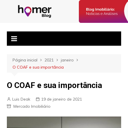
Ir
para
Blog Homer:
Posts semanais sobre o mercado imobiliário e dicas para
o
corretores imobiliários encontrarem parceiros e venderem mais.
Mercado
conteúdo
Imobiliário,
Corretores e
Imóveis
Página inicial
2021
janeiro
O COAF e sua importância
O COAF e sua importância
Luis Deak
19 de janeiro de 2021
Mercado Imobiliário