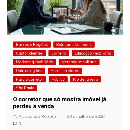
Bairros e Regiões
Balneário Camboriú
Captar clientes
Carreira
Educação Imobiliária
Marketing Imobiliário
Mercado Imobiliário
Outras regiões
Para corretores
Para o corretor
Público
Rio de Janeiro
São Paulo
O corretor que só mostra imóvel já
perdeu a venda
Alessandra Peixoto
28 de julho de 2026
0