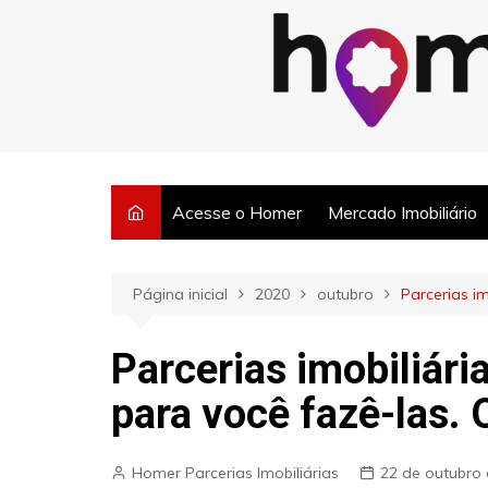
Ir
para
o
Posts semanais sobre o mercado imobiliário e dicas para corretore
conteúdo
Acesse o Homer
Mercado Imobiliário
Página inicial
2020
outubro
Parcerias im
Parcerias imobiliári
para você fazê-las. 
Homer Parcerias Imobiliárias
22 de outubro