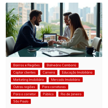
Post
Bairros e Regiões
Balneário Camboriú
Captar clientes
Carreira
Educação Imobiliária
Marketing Imobiliário
Mercado Imobiliário
Outras regiões
Para corretores
Para o corretor
Público
Rio de Janeiro
São Paulo