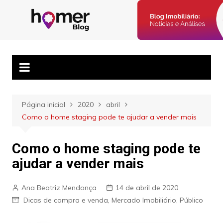
Ir
para
Blog Homer:
Posts semanais sobre o mercado imobiliário e dicas para
o
corretores imobiliários encontrarem parceiros e venderem mais.
Mercado
conteúdo
Imobiliário,
Corretores e
Imóveis
Página inicial
2020
abril
Como o home staging pode te ajudar a vender mais
Como o home staging pode te
ajudar a vender mais
Ana Beatriz Mendonça
14 de abril de 2020
Dicas de compra e venda
,
Mercado Imobiliário
,
Público