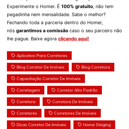
Experimente o Homer. É
100% gratuito
, não tem
pegadinha nem mensalidade. Sabe o melhor?
Fechando toda a parceria dentro do Homer,
nós
garantimos a comissão
caso o seu parceiro não
lhe pague. Baixe agora
clicando aqui!
Aplicativo Para Corretores
Blog Corretor De Imóveis
Blog Corretora
Capacitação Corretor De Imóveis
Corretagem
Corretor Alto Padrão
Corretora
Corretora De Imóveis
Corretores
Corretores De Imóveis
Dicas Corretor De Imóveis
Home Staging