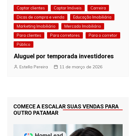
Captar clientes
Captar Imóveis
Carreira
Dicas de compra e venda
Educação Imobiliária
Marketing Imobiliário
Mercado Imobiliário
Para clientes
Para corretores
Para o corretor
Público
Aluguel por temporada investidores
Estella Pereira
11 de março de 2026
COMECE A ESCALAR SUAS VENDAS PARA
OUTRO PATAMAR