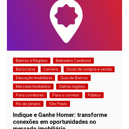
Bairros e Regiões
Balneário Camboriú
Burocracia
Carreira
Dicas de compra e venda
Educação Imobiliária
Guia de Bairros
Mercado Imobiliário
Outras regiões
Para corretores
Para o corretor
Público
Rio de Janeiro
São Paulo
Indique e Ganhe Homer: transforme
conexões em oportunidades no
mercado imobiliário