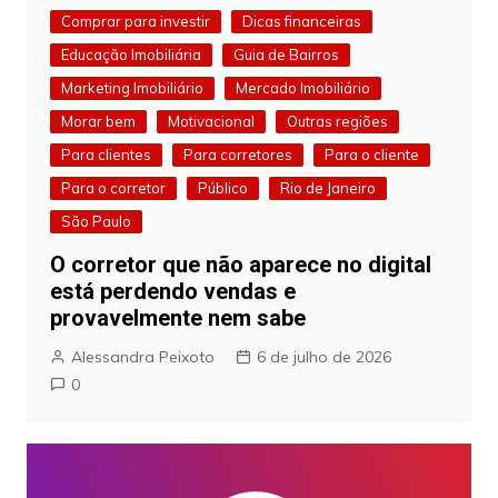
Comprar para investir
Dicas financeiras
Educação Imobiliária
Guia de Bairros
Marketing Imobiliário
Mercado Imobiliário
Morar bem
Motivacional
Outras regiões
Para clientes
Para corretores
Para o cliente
Para o corretor
Público
Rio de Janeiro
São Paulo
O corretor que não aparece no digital
está perdendo vendas e
provavelmente nem sabe
Alessandra Peixoto
6 de julho de 2026
0