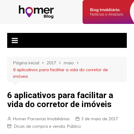
Ir
para
Blog Homer:
Posts semanais sobre o mercado imobiliário e dicas para
o
corretores imobiliários encontrarem parceiros e venderem mais.
Mercado
conteúdo
Imobiliário,
Corretores e
Imóveis
Página inicial
2017
maio
6 aplicativos para facilitar a vida do corretor de
imóveis
6 aplicativos para facilitar a
vida do corretor de imóveis
Homer Parcerias Imobiliárias
3 de maio de 2017
Dicas de compra e venda
,
Público