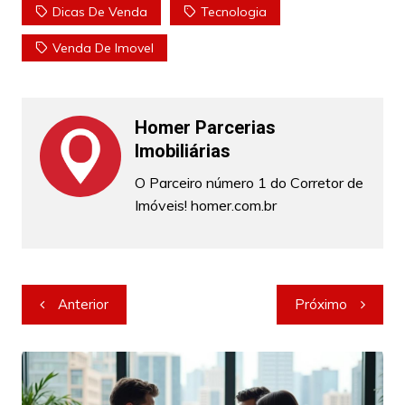
Dicas De Venda
Tecnologia
Venda De Imovel
Homer Parcerias
Imobiliárias
O Parceiro número 1 do Corretor de
Imóveis! homer.com.br
Navegação
Anterior
Próximo
de
Post