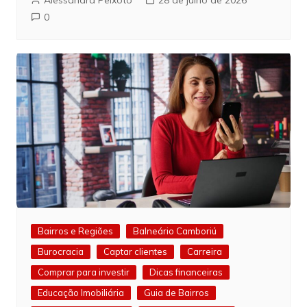
0
Bairros e Regiões
Balneário Camboriú
Burocracia
Captar clientes
Carreira
Comprar para investir
Dicas financeiras
Educação Imobiliária
Guia de Bairros