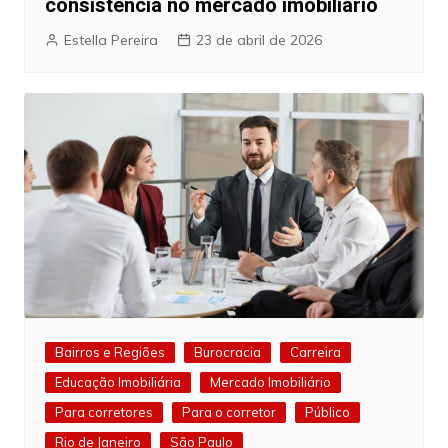
consistência no mercado imobiliário
Estella Pereira
23 de abril de 2026
Bairros e Regiões
Burocracia
Carreira
Educação Imobiliária
Mercado Imobiliário
Para corretores
Para o corretor
Público
Rio de Janeiro
São Paulo