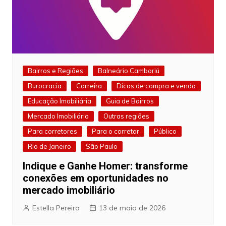
Bairros e Regiões
Balneário Camboriú
Burocracia
Carreira
Dicas de compra e venda
Educação Imobiliária
Guia de Bairros
Mercado Imobiliário
Outras regiões
Para corretores
Para o corretor
Público
Rio de Janeiro
São Paulo
Indique e Ganhe Homer: transforme
conexões em oportunidades no
mercado imobiliário
Estella Pereira
13 de maio de 2026