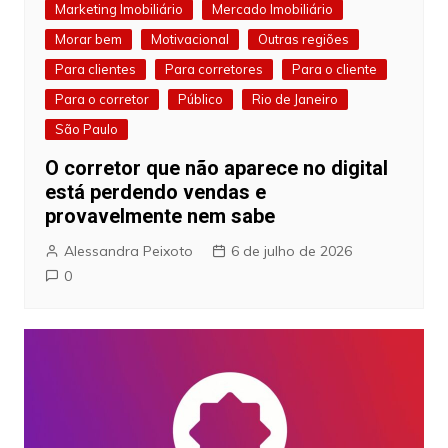
Marketing Imobiliário
Mercado Imobiliário
Morar bem
Motivacional
Outras regiões
Para clientes
Para corretores
Para o cliente
Para o corretor
Público
Rio de Janeiro
São Paulo
O corretor que não aparece no digital
está perdendo vendas e
provavelmente nem sabe
Alessandra Peixoto
6 de julho de 2026
0