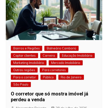
Bairros e Regiões
Balneário Camboriú
Captar clientes
Carreira
Educação Imobiliária
Marketing Imobiliário
Mercado Imobiliário
Outras regiões
Para corretores
Para o corretor
Público
Rio de Janeiro
São Paulo
O corretor que só mostra imóvel já
perdeu a venda
Alessandra Peixoto
28 de julho de 2026