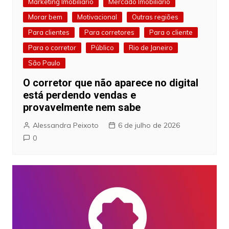
Marketing Imobiliário
Mercado Imobiliário
Morar bem
Motivacional
Outras regiões
Para clientes
Para corretores
Para o cliente
Para o corretor
Público
Rio de Janeiro
São Paulo
O corretor que não aparece no digital
está perdendo vendas e
provavelmente nem sabe
Alessandra Peixoto
6 de julho de 2026
0