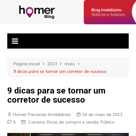
Ir
para
Blog Homer:
Posts semanais sobre o mercado imobiliário e dicas para
o
corretores imobiliários encontrarem parceiros e venderem mais.
Mercado
conteúdo
Imobiliário,
Corretores e
Imóveis
Página inicial
2013
maio
9 dicas para se tornar um corretor de sucesso
9 dicas para se tornar um
corretor de sucesso
Homer Parcerias Imobiliárias
24 de maio de 2013
5
Carreira
,
Dicas de compra e venda
,
Público