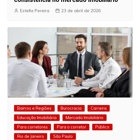
Estella Pereira
23 de abril de 2026
Bairros e Regiões
Burocracia
Carreira
Educação Imobiliária
Mercado Imobiliário
Para corretores
Para o corretor
Público
Rio de Janeiro
São Paulo