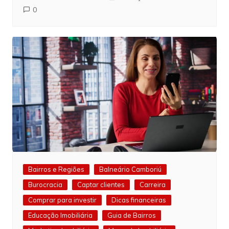
0
Bairros e Regiões
Balneário Camboriú
Burocracia
Captar clientes
Carreira
Comprar para investir
Dicas financeiras
Educação Imobiliária
Guia de Bairros