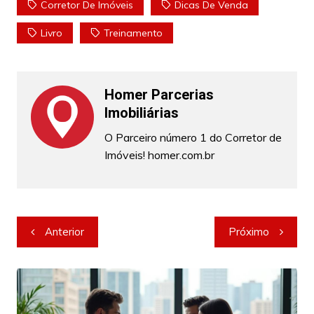
Corretor De Imóveis
Dicas De Venda
Livro
Treinamento
Homer Parcerias
Imobiliárias
O Parceiro número 1 do Corretor de
Imóveis! homer.com.br
Navegação
Anterior
Próximo
de
Post