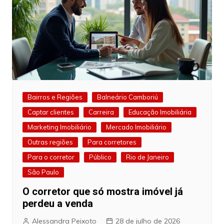
Bairros e Regiões
Balneário Camboriú
Captar clientes
Carreira
Educação Imobiliária
Marketing Imobiliário
Mercado Imobiliário
Outras regiões
Para corretores
Para o corretor
Público
Rio de Janeiro
São Paulo
O corretor que só mostra imóvel já
perdeu a venda
Alessandra Peixoto
28 de julho de 2026