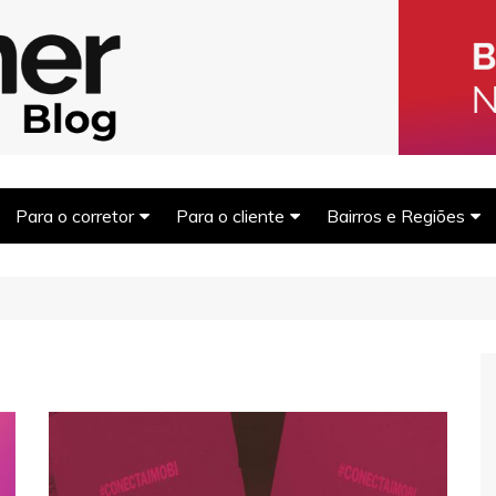
Blog Homer: Me
s imobiliários encontrarem parceiros e venderem mais.
Para o corretor
Para o cliente
Bairros e Regiões
Captar clientes
Morar bem
Balneário Camboriú
Captar Imóveis
Dicas financeiras
São Paulo
Marketing Imobiliário
Comprar para investir
Rio de Janeiro
Fotografia Imobiliária
Outras regiões
Financiamento imobiliário
Documentação e trâmites
Dicas de compra e venda