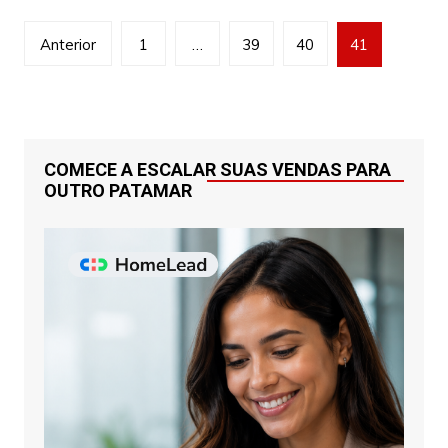
Navegação
Anterior
1
…
39
40
41
por
posts
COMECE A ESCALAR SUAS VENDAS PARA
OUTRO PATAMAR