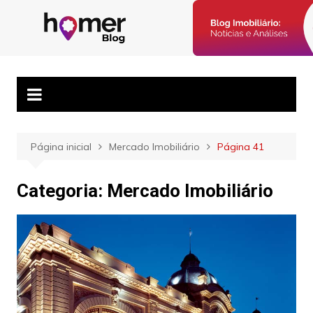
Ir
para
Blog Homer:
Posts semanais sobre o mercado imobiliário e dicas para
o
corretores imobiliários encontrarem parceiros e venderem mais.
Mercado
conteúdo
Imobiliário,
Corretores e
Imóveis
Página inicial
Mercado Imobiliário
Página 41
Categoria:
Mercado Imobiliário